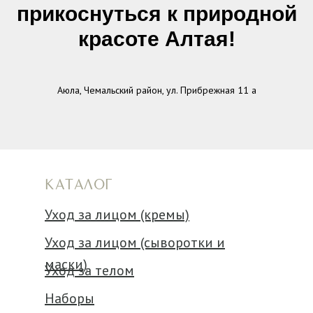
прикоснуться к природной
красоте Алтая!
Аюла, Чемальский район, ул. Прибрежная 11 а
КАТАЛОГ
Уход за лицом (кремы)
Уход за лицом (сыворотки и
маски)
Уход за телом
Наборы